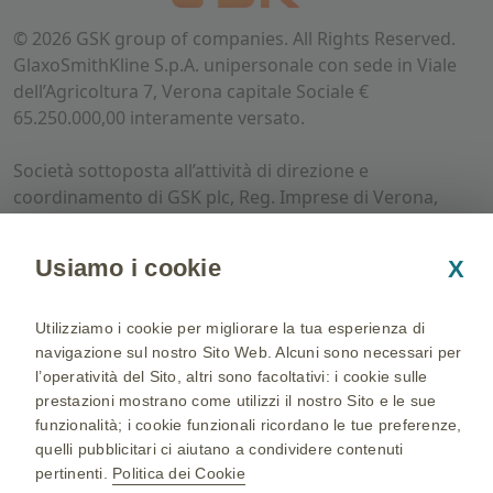
©
2026
GSK group of companies. All Rights Reserved.
GlaxoSmithKline S.p.A. unipersonale con sede in Viale
dell’Agricoltura 7, Verona capitale Sociale €
65.250.000,00 interamente versato.
Società sottoposta all’attività di direzione e
coordinamento di GSK plc, Reg. Imprese di Verona,
codice fiscale e partita IVA n. 00212840235.
Usiamo i cookie
X
Il presente materiale non è promozionale di prodotto,
non rivendica né esplicita caratteristiche terapeutiche
di farmaci di GSK e come tale non ricade nell’ambito di
Utilizziamo i cookie per migliorare la tua esperienza di
applicazione del D.Lgs. 219/06. Le informazioni riportate
navigazione sul nostro Sito Web. Alcuni sono necessari per
l’operatività del Sito, altri sono facoltativi: i cookie sulle
non sostituiscono il parere del proprio medico di
prestazioni mostrano come utilizzi il nostro Sito e le sue
fiducia al quale ci si deve sempre rivolgere.
funzionalità; i cookie funzionali ricordano le tue preferenze,
quelli pubblicitari ci aiutano a condividere contenuti
NP-IT-MMU-WCNT-240004 - 10-09-2024
pertinenti.
Politica dei Cookie